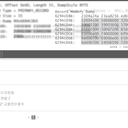
부 핸드프린팅
 비전탑
2
가평군 교원연수원
6
1