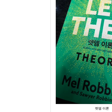
렛뎀 이론